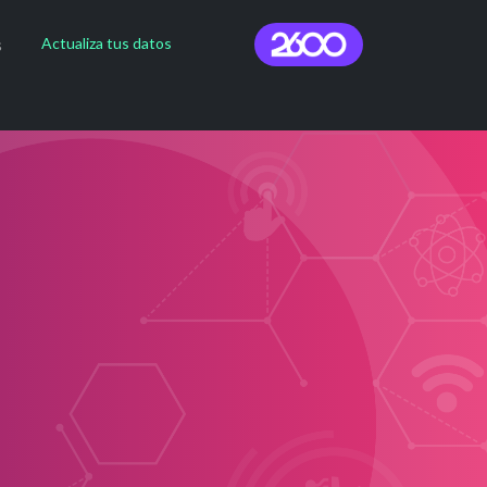
2600 campus menú
s
Actualiza tus datos