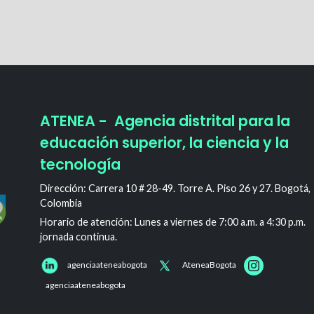
ATENEA - Agencia distrital para la
educación superior, la ciencia y la
tecnología
Dirección: Carrera 10 # 28-49. Torre A. Piso 26 y 27. Bogotá,
Colombia
Horario de atención: Lunes a viernes de 7:00 a.m. a 4:30 p.m.
jornada continua.
agenciaateneabogota
AteneaBogota
agenciaateneabogota