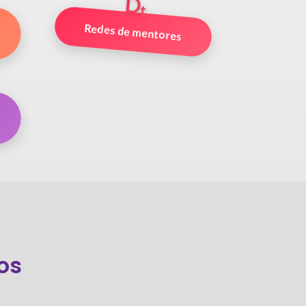
Dₜ
Redes de mentores
ios