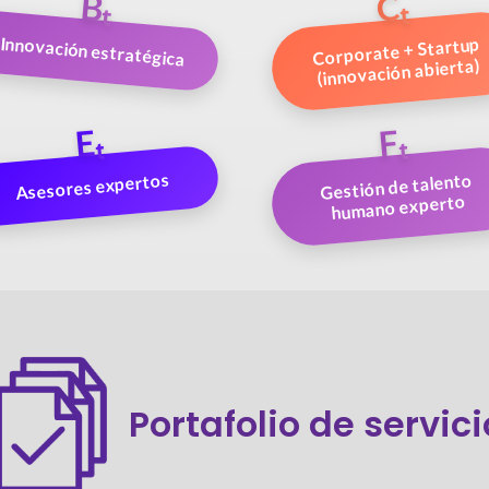
Cₜ
Bₜ
Innovación estratégica
Corporate + Startup
(innovación abierta)
Eₜ
Fₜ
Asesores expertos
Gestión de talento
humano experto
Portafolio de servic