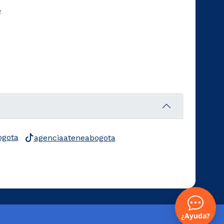
o
ogota
agenciaateneabogota
¿Ayuda?