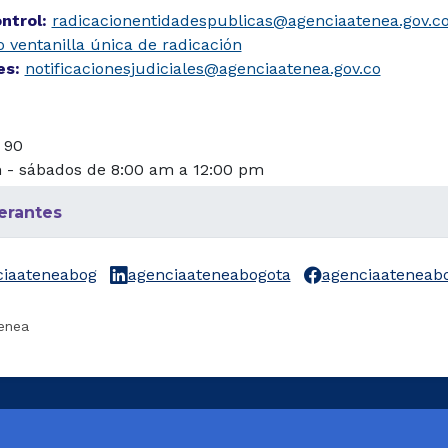
ontrol:
radicacionentidadespublicas@agenciaatenea.gov.c
 ventanilla única de radicación
les:
notificacionesjudiciales@agenciaatenea.gov.co
 90
m - sábados de 8:00 am a 12:00 pm
erantes
ciaateneabog
agenciaateneabogota
agenciaateneab
enea
mbia