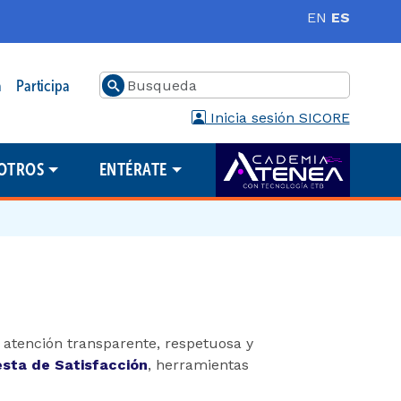
EN
ES
Buscar
a
Participa
Inicia sesión SICORE
OTROS
ENTÉRATE
a atención transparente, respetuosa y
esta de Satisfacción
, herramientas