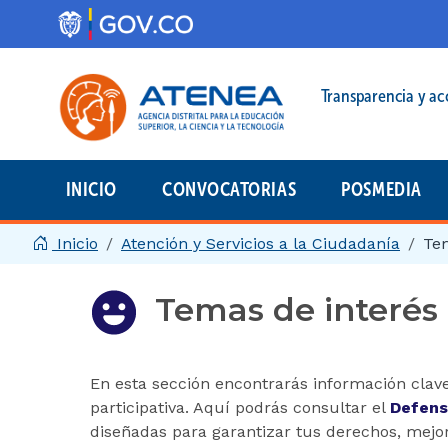
Pasar al contenido principal
Menú legal prin
Transparencia y ac
INICIO
CONVOCATORIAS
POSMEDIA
Menú principal | 2025
Inicio
Atención y Servicios a la Ciudadanía
Tem
Temas de interés 
En esta sección encontrarás información clave
participativa. Aquí podrás consultar el
Defens
diseñadas para garantizar tus derechos, mejora