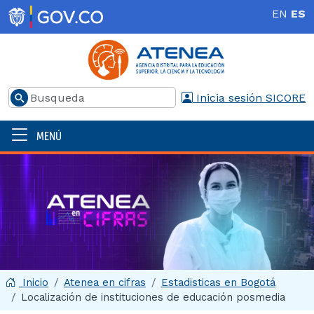
Pasar al contenido principal
EN
ES
Buscar
Inicia sesión SICORE
MENÚ
Menú principal | 2025
Inicio
Atenea en cifras
Estadisticas en Bogotá
Localización de instituciones de educación posmedia