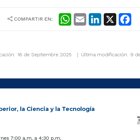
COMPARTIR EN:
W
E
L
X
F
h
m
i
a
a
a
n
c
cación
16 de Septiembre 2025
Última modificación
9 d
t
i
k
e
s
l
e
b
A
d
o
p
I
o
p
n
k
erior, la Ciencia y la Tecnología
rnes 7:00 a.m. a 4:30 p.m.