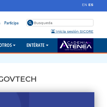
EN
ES
Buscar
a
Participa
Inicia sesión SICORE
OTROS
ENTÉRATE
a GOVTECH