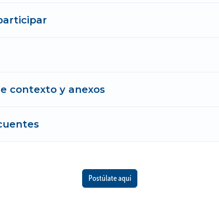
participar
 contexto y anexos
cuentes
Postúlate aquí