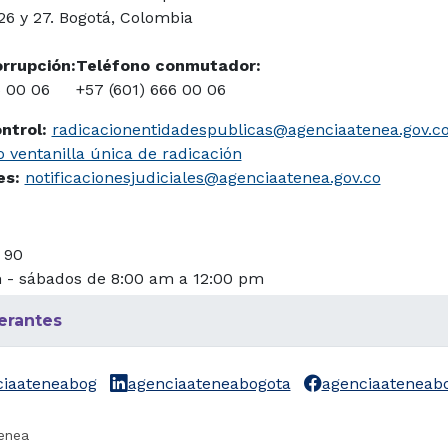
 26 y 27. Bogotá, Colombia
orrupción:
Teléfono conmutador:
6 00 06
+57 (601) 666 00 06
ontrol:
radicacionentidadespublicas@agenciaatenea.gov.c
 ventanilla única de radicación
les:
notificacionesjudiciales@agenciaatenea.gov.co
 90
m - sábados de 8:00 am a 12:00 pm
erantes
ciaateneabog
agenciaateneabogota
agenciaateneab
enea