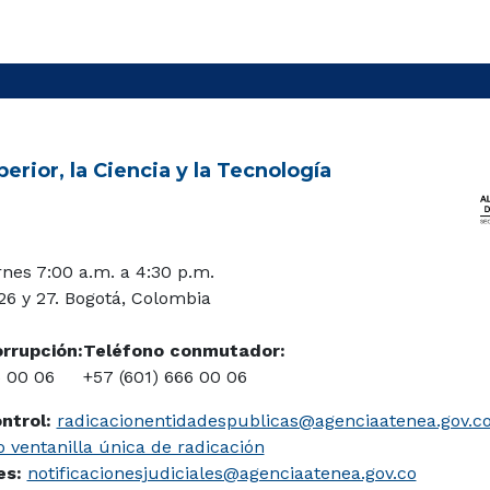
erior, la Ciencia y la Tecnología
rnes 7:00 a.m. a 4:30 p.m.
 26 y 27. Bogotá, Colombia
orrupción:
Teléfono conmutador:
6 00 06
+57 (601) 666 00 06
ontrol:
radicacionentidadespublicas@agenciaatenea.gov.c
 ventanilla única de radicación
les:
notificacionesjudiciales@agenciaatenea.gov.co