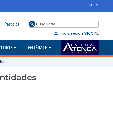
EN
ES
Buscar
a
Participa
Inicia sesión SICORE
OTROS
ENTÉRATE
les
entidades