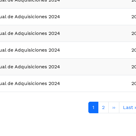
ual de Adquisiciones 2024
2
ual de Adquisiciones 2024
2
ual de Adquisiciones 2024
2
ual de Adquisiciones 2024
2
ual de Adquisiciones 2024
2
ión
Página actual
Page
Siguiente
Últim
1
2
››
Last 