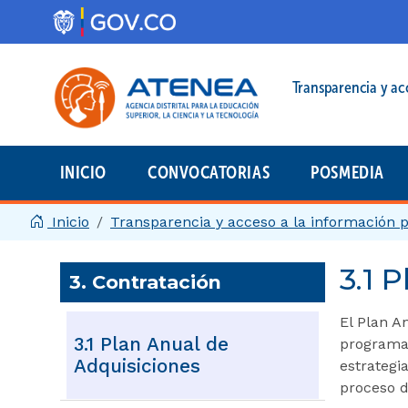
Pasar al contenido principal
Menú legal prin
Transparencia y ac
INICIO
CONVOCATORIAS
POSMEDIA
Menú principal | 2025
Inicio
Transparencia y acceso a la información 
3.1 
3. Contratación
El Plan A
3.1 Plan Anual de
programar
Adquisiciones
estrategi
proceso d