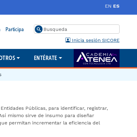
EN
ES
Buscar
a
Participa
Inicia sesión SICORE
OTROS
ENTÉRATE
s
ntidades Públicas, para identificar, registrar,
 Así mismo sirve de insumo para diseñar
ue permitan incrementar la eficiencia del