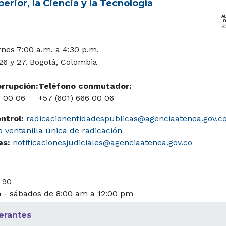
erior, la Ciencia y la Tecnología
rnes 7:00 a.m. a 4:30 p.m.
 26 y 27. Bogotá, Colombia
orrupción:
Teléfono conmutador:
6 00 06
+57 (601) 666 00 06
ontrol:
radicacionentidadespublicas@agenciaatenea.gov.c
 ventanilla única de radicación
les:
notificacionesjudiciales@agenciaatenea.gov.co
 90
m - sábados de 8:00 am a 12:00 pm
erantes