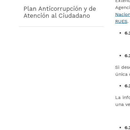
Extend
Agenci
Plan Anticorrupción y de
Nacion
Atención al Ciudadano
RUES
6.
6.
Si des
única 
6.
La inf
una ve
6.