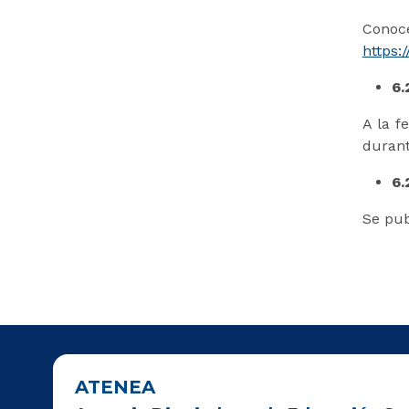
Conoc
https
6.
A la f
durant
6.
Se pub
ATENEA