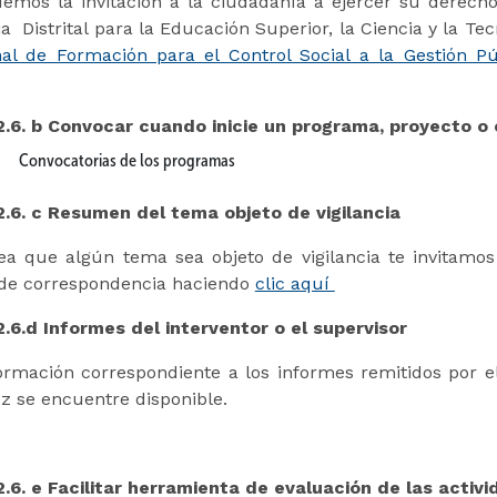
emos la invitación a la ciudadanía a ejercer su derecho 
a Distrital para la Educación Superior, la Ciencia y la Te
al de Formación para el Control Social a la Gestión Pú
.
2.6. b Convocar cuando inicie un programa, proyecto 
Convocatorias de los programas
2.6. c Resumen del tema objeto de vigilancia
ea que algún tema sea objeto de vigilancia te invitamos
de correspondencia haciendo
clic aquí
2.6.d Informes del interventor o el supervisor
ormación correspondiente a los informes remitidos por el
z se encuentre disponible.
2.6. e Facilitar herramienta de evaluación de las activ