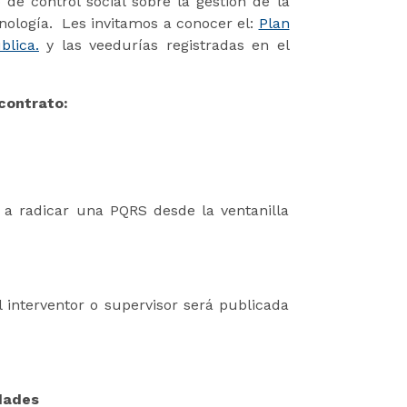
de control social sobre la gestión de la
cnología. Les invitamos a conocer el:
Plan
blica.
y las veedurías registradas en el
o contrato:
 a radicar una PQRS desde la ventanilla
 interventor o supervisor será publicada
idades