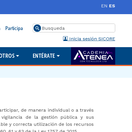
EN
ES
Buscar
a
Participa
Inicia sesión SICORE
OTROS
ENTÉRATE
articipar, de manera individual o a través
 vigilancia de la gestión pública y sus
ble y correcta utilización de los recursos
60, 61 y 63 de la Ley 1757 de 2015.