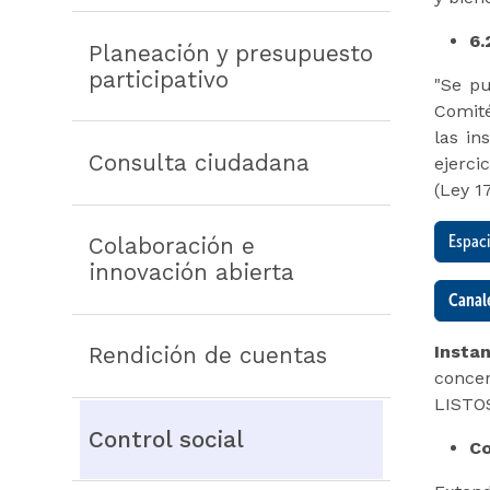
6.
Planeación y presupuesto
participativo
"Se pu
Comité
las in
Consulta ciudadana
ejerci
(Ley 1
Espaci
Colaboración e
innovación abierta
Canal
Insta
Rendición de cuentas
concer
LISTO
Control social
Co