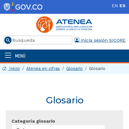
Pasar al contenido principal
EN
ES
Buscar
Inicia sesión SICORE
MENÚ
Menú principal | 2025
Inicio
Atenea en cifras
Glosario
Glosario
Glosario
Categoría glosario