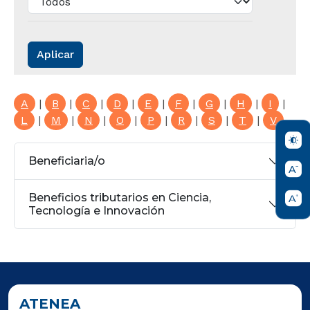
A
|
B
|
C
|
D
|
E
|
F
|
G
|
H
|
I
|
L
|
M
|
N
|
O
|
P
|
R
|
S
|
T
|
V
Beneficiaria/o
Beneficios tributarios en Ciencia,
Tecnología e Innovación
ATENEA