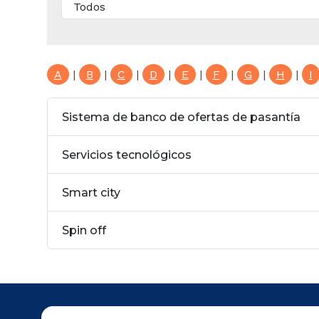
A
|
B
|
C
|
D
|
E
|
F
|
G
|
H
|
I
Sistema de banco de ofertas de pasantía
Servicios tecnológicos
Smart city
Spin off