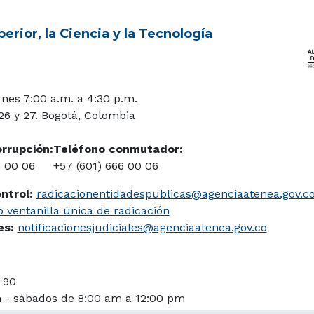
erior, la Ciencia y la Tecnología
rnes 7:00 a.m. a 4:30 p.m.
 26 y 27. Bogotá, Colombia
orrupción:
Teléfono conmutador:
6 00 06
+57 (601) 666 00 06
ontrol:
radicacionentidadespublicas@agenciaatenea.gov.c
 ventanilla única de radicación
les:
notificacionesjudiciales@agenciaatenea.gov.co
 90
m - sábados de 8:00 am a 12:00 pm