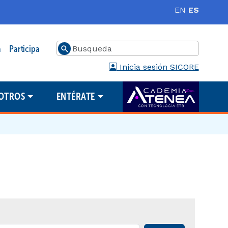
EN
ES
Buscar
a
Participa
Inicia sesión SICORE
OTROS
ENTÉRATE