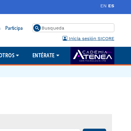
EN
ES
Buscar
a
Participa
Inicia sesión SICORE
OTROS
ENTÉRATE