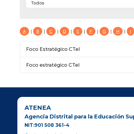
A
|
B
|
C
|
D
|
E
|
F
|
G
|
H
|
I
Foco Estratégico CTeI
Foco estratégico CTeI
ATENEA
Agencia Distrital para la Educación Sup
NIT:901 508 361-4