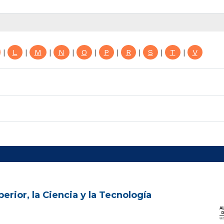
|
L
|
M
|
N
|
O
|
P
|
R
|
S
|
T
|
V
erior, la Ciencia y la Tecnología