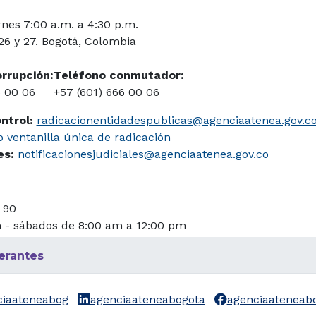
rnes 7:00 a.m. a 4:30 p.m.
 26 y 27. Bogotá, Colombia
orrupción:
Teléfono conmutador:
6 00 06
+57 (601) 666 00 06
ontrol:
radicacionentidadespublicas@agenciaatenea.gov.c
 ventanilla única de radicación
les:
notificacionesjudiciales@agenciaatenea.gov.co
 90
m - sábados de 8:00 am a 12:00 pm
erantes
ciaateneabog
agenciaateneabogota
agenciaateneab